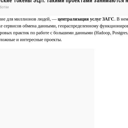
еские токены ЭЦП. Такими проектами занимаются н
ботки
ние для миллионов людей, —
централизация услуг ЗАГС
. В не
е сервисов обмена данными, геораспределенному функциониров
вых практик по работе с большими данными (Hadoop, Postgres, 
сложные и интересные проекты.