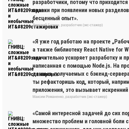
разработчики, потому что приходится 
правки при появлении новых разделов.
бесценный опыт».
Дмитрий Гутман, разработчик (экс-стажер)
«Я уже год работаю на проекте „Рабоч
а также библиотеку React Native for 
значительно ускоряет разработку и п
написанная с помощью Node.js. На про
данных, получаемых с бэкенд-сервера
ты рефакторишь код, который, напри
приложения, это вызывает искренний 
Максим Романенко, разработчик (экс-стажер)
«Самой интересной задачей до сих по
множество проблем и головной боли с