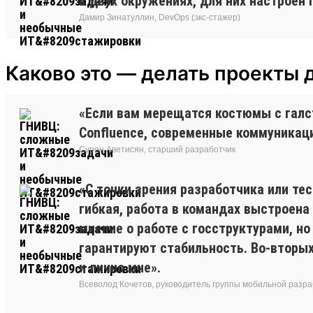
в двух окружениях, для них настроен 
Дамир Зинатуллин, DevOps (экс-стажер)
Каково это — делать проекты 
«Если вам мерещатся костюмы с галсту
Confluence, современные коммуникаци
Сурен Аветисян, старший разработчик
«С точки зрения разработчика или те
гибкая, работа в командах выстроена 
мнение о работе с госструктурами, но
гарантируют стабильность. Во-вторых
и лично мне».
Всеволод Кочетов, руководитель группы мобильной разра