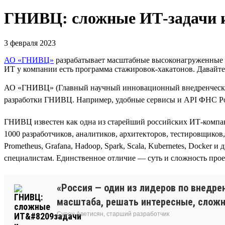
ГНИВЦ: сложные ИТ‑задачи 
3 февраля 2023
АО «ГНИВЦ»
разрабатывает масштабные высоконагруженные си
ИТ у компании есть программа стажировок-хакатонов. Давайт
АО «ГНИВЦ» (Главный научный инновационный внедренческий
разработки ГНИВЦ. Например, удобные сервисы и API ФНС Росс
ГНИВЦ известен как одна из старейший российских ИТ-компани
1000 разработчиков, аналитиков, архитекторов, тестировщиков, 
Prometheus, Grafana, Hadoop, Spark, Scala, Kubernetes, Doсke
специалистам. Единственное отличие — суть и сложность прое
«Россия — один из лидеров по внедре
масштаба, решать интересные, сложны
Сурен Аветисян, старший разработчик