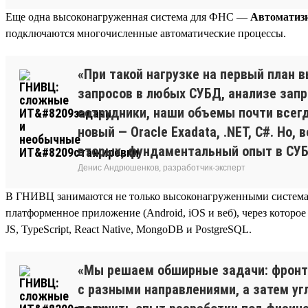
Еще одна высоконагруженная система для ФНС —
Автоматизи
подключаются многочисленные автоматические процессы.
«При такой нагрузке на первый план 
запросов в любых СУБД, анализе запр
сотрудники, наши объемы почти всег
новый — Oracle Exadata, .NET, C#. Но
вторых, фундаментальный опыт в СУБ
Денис Андрюшенков, разработчик-эксперт
В ГНИВЦ занимаются не только высоконагруженными системам
платформенное приложение (Android, iOS и веб), через котор
JS, TypeScript, React Native, MongoDB и PostgreSQL.
«Мы решаем обширные задачи: фронт,
с разными направлениями, а затем уг