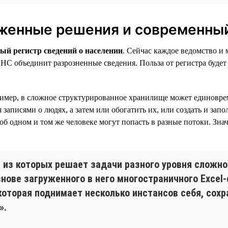
женные решения и современный
ый регистр сведений о населении
. Сейчас каждое ведомство 
ФНС объединит разрозненные сведения. Польза от регистра буде
пример, в сложное структурированное хранилище может единовр
писями о людях, а затем или обогатить их, или создать и запо
б одном и том же человеке могут попасть в разные потоки. Знач
 из которых решает задачи разного уровня сложно
снове загруженного в него многостраничного Excel
которая поднимает несколько инстансов себя, сохр
».