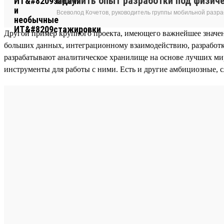
получить опыт разработки под физич
Всеволод Кочетов, руководитель группы мобильной разра
Другой пример крупного проекта, имеющего важнейшее значе
больших данных, интеграционному взаимодействию, разработк
разрабатывают аналитическое хранилище на основе лучших миро
инструменты для работы с ними. Есть и другие амбициозные, 