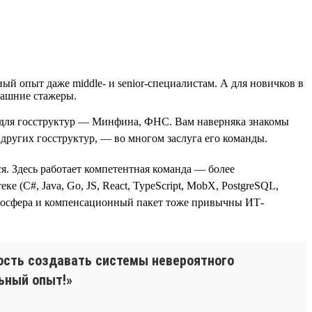
й опыт даже middle- и senior-специалистам. А для новичков в
рашние стажеры.
для госструктур — Минфина, ФНС. Вам наверняка знакомы
ругих госструктур, — во многом заслуга его команды.
. Здесь работает компетентная команда — более
 (С#, Java, Go, JS, React, TypeScript, MobX, PostgreSQL,
я атмосфера и компенсационный пакет тоже привычны ИТ-
ность создавать системы невероятного
ьный опыт!»