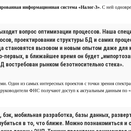
рованная информационная система «Налог-3»
. С ней одновр
выходит вопрос оптимизации процессов. Наша специ
осов, проектировании структуры БД и самих проце
да становятся вызовом и новым опытом даже для м
, во-первых, в ближайшее время он будет „импортоз
Д востребован рынком безотносительно стека».
и. Один из самых интересных проектов с точки зрения спектр
ое руководители ФНС получают доступ к актуальным данным по 
 бэк, мобильная разработка, базы данных, развер
лубиться в то, что ближе. Можно познакомиться и 