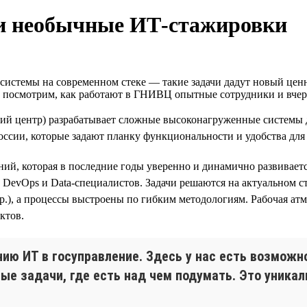
и необычные ИТ‑стажировки
стемы на современном стеке — такие задачи дадут новый ценны
е посмотрим, как работают в ГНИВЦ опытные сотрудники и вче
 центр) разрабатывает сложные высоконагруженные системы 
ии, которые задают планку функциональности и удобства для д
й, которая в последние годы уверенно и динамично развивается
DevOps и Data-специалистов. Задачи решаются на актуальном стеке
r и др.), а процессы выстроены по гибким методологиям. Рабоча
ктов.
нию ИТ в госуправление. Здесь у нас есть возмож
е задачи, где есть над чем подумать. Это уникал