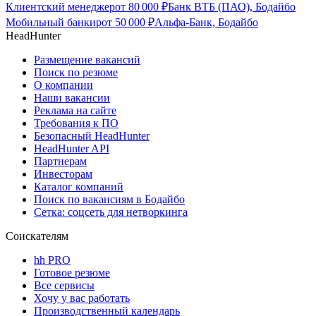
Клиентский менеджер
от
80 000
₽
Банк ВТБ (ПАО), Бодайбо
Мобильный банкир
от
50 000
₽
Альфа-Банк, Бодайбо
HeadHunter
Размещение вакансий
Поиск по резюме
О компании
Наши вакансии
Реклама на сайте
Требования к ПО
Безопасный HeadHunter
HeadHunter API
Партнерам
Инвесторам
Каталог компаний
Поиск по вакансиям в Бодайбо
Сетка: соцсеть для нетворкинга
Соискателям
hh PRO
Готовое резюме
Все сервисы
Хочу у вас работать
Производственный календарь