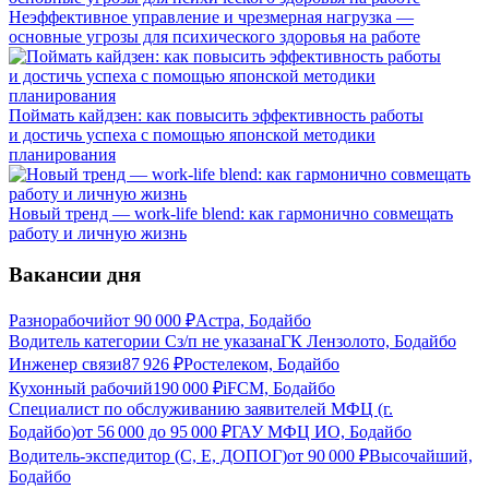
Неэффективное управление и чрезмерная нагрузка —
основные угрозы для психического здоровья на работе
Поймать кайдзен: как повысить эффективность работы
и достичь успеха с помощью японской методики
планирования
Новый тренд — work-life blend: как гармонично совмещать
работу и личную жизнь
Вакансии дня
Разнорабочий
от
90 000
₽
Астра, Бодайбо
Водитель категории С
з/п не указана
ГК Лензолото, Бодайбо
Инженер связи
87 926
₽
Ростелеком, Бодайбо
Кухонный рабочий
190 000
₽
iFCM, Бодайбо
Специалист по обслуживанию заявителей МФЦ (г.
Бодайбо)
от
56 000
до
95 000
₽
ГАУ МФЦ ИО, Бодайбо
Водитель-экспедитор (C, E, ДОПОГ)
от
90 000
₽
Высочайший,
Бодайбо