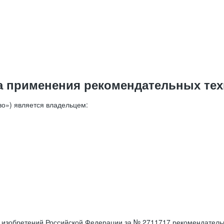
а применения рекомендательных тех
о») является владельцем:
е изобретений Российской Федерации за № 2711717 рекомендатель