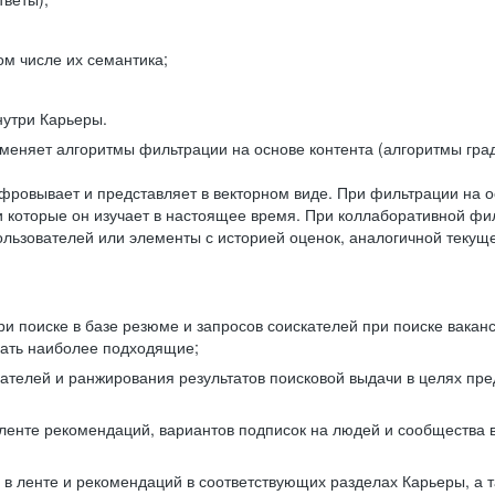
ом числе их семантика;
нутри Карьеры.
еняет алгоритмы фильтрации на основе контента (алгоритмы град
фровывает и представляет в векторном виде. При фильтрации на о
ли которые он изучает в настоящее время. При коллаборативной ф
льзователей или элементы с историей оценок, аналогичной текущ
и поиске в базе резюме и запросов соискателей при поиске вакан
рать наиболее подходящие;
одателей и ранжирования результатов поисковой выдачи в целях п
 ленте рекомендаций, вариантов подписок на людей и сообщества 
 в ленте и рекомендаций в соответствующих разделах Карьеры, а