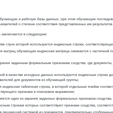
бучающую и рабочую базы данных, при этом обучающие последов
ователей о степени соответствия представленных им результатов 
 заключается в следующем:
ве строк которой используются индексные строки, соответствующ
ия матриц обучающая индексная матрица сжимается с частичной п
аранее заданным формальным признакам сходства, где документы,
ой в качестве исходных данных используются индексные строки д
ователей для документов из обучающей группы;
индексная табличная строка, в которой отдельные ячейки соответ
тствующего признака в поисковом выражении;
ляется один из заранее заданных формальных признаков сходства
ксным строкам которых соответствуют признаки сходства, соотве
е решающей системой из документов, предварительно отобранных 