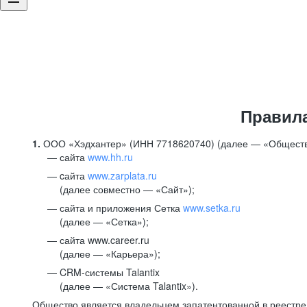
Правил
1.
ООО «Хэдхантер» (ИНН 7718620740) (далее — «Обществ
сайта
www.hh.ru
cайта
www.zarplata.ru
(далее совместно — «Сайт»);
сайта и приложения Сетка
www.setka.ru
(далее — «Сетка»);
сайта www.career.ru
(далее — «Карьера»);
CRM-системы Talantix
(далее — «Система Talantix»).
Общество является владельцем запатентованной в реестр