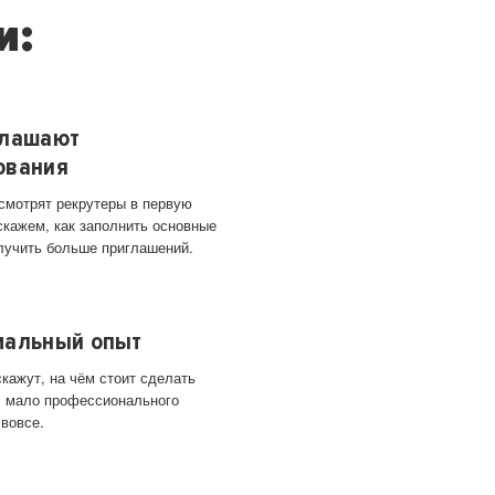
и:
глашают
ования
 смотрят рекрутеры в первую
скажем, как заполнить основные
лучить больше приглашений.
мальный опыт
кажут, на чём стоит сделать
ас мало профессионального
 вовсе.