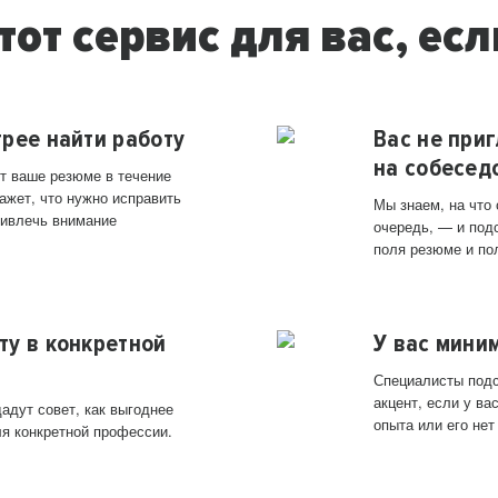
тот сервис для вас, есл
трее найти работу
Вас не при
на собесед
т ваше резюме в течение
ажет, что нужно исправить
Мы знаем, на что
ривлечь внимание
очередь, — и под
поля резюме и по
ту в конкретной
У вас мини
Специалисты подс
акцент, если у в
адут совет, как выгоднее
опыта или его нет
ля конкретной профессии.