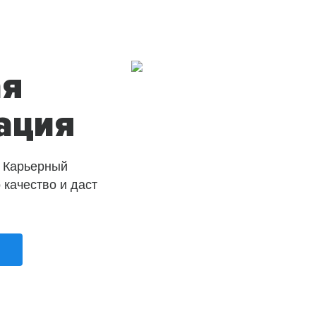
ая
ация
 Карьерный
о качество и даст