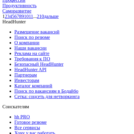
Профессии
Продуктивность
Саморазвитие
1
2
3
4
5
6
7
8
9
10
11
...
210
дальше
HeadHunter
Размещение вакансий
Поиск по резюме
О компании
Наши вакансии
Реклама на сайте
Требования к ПО
Безопасный HeadHunter
HeadHunter API
Партнерам
Инвесторам
Каталог компаний
Поиск по вакансиям в Бодайбо
Сетка: соцсеть для нетворкинга
Соискателям
hh PRO
Готовое резюме
Все сервисы
Хочу у вас работать