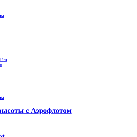
е
ен
 высоты с Аэрофлотом
et