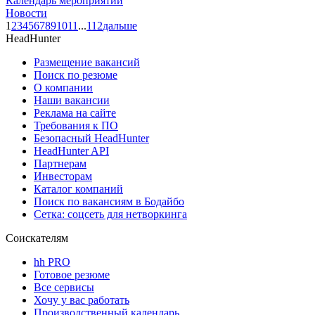
Календарь мероприятий
Новости
1
2
3
4
5
6
7
8
9
10
11
...
112
дальше
HeadHunter
Размещение вакансий
Поиск по резюме
О компании
Наши вакансии
Реклама на сайте
Требования к ПО
Безопасный HeadHunter
HeadHunter API
Партнерам
Инвесторам
Каталог компаний
Поиск по вакансиям в Бодайбо
Сетка: соцсеть для нетворкинга
Соискателям
hh PRO
Готовое резюме
Все сервисы
Хочу у вас работать
Производственный календарь