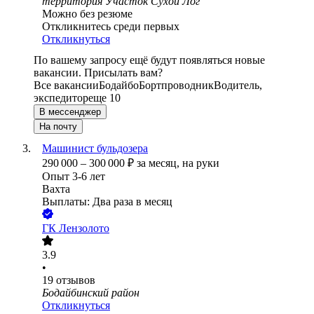
территория Участок Сухой Лог
Можно без резюме
Откликнитесь среди первых
Откликнуться
По вашему запросу ещё будут появляться новые
вакансии. Присылать вам?
Все вакансии
Бодайбо
Бортпроводник
Водитель,
экспедитор
еще 10
В мессенджер
На почту
Машинист бульдозера
290 000
–
300 000
₽
за месяц,
на руки
Опыт 3-6 лет
Вахта
Выплаты: Два раза в месяц
ГК Лензолото
3.9
•
19
отзывов
Бодайбинский район
Откликнуться