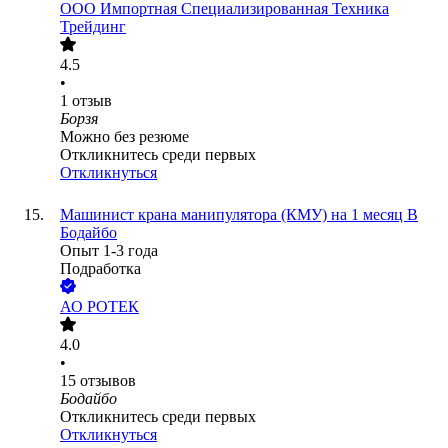
ООО
Импортная Специализированная Техника
Трейдинг
4.5
•
1
отзыв
Борзя
Можно без резюме
Откликнитесь среди первых
Откликнуться
Машинист крана манипулятора (КМУ) на 1 месяц В
Бодайбо
Опыт 1-3 года
Подработка
АО
РОТЕК
4.0
•
15
отзывов
Бодайбо
Откликнитесь среди первых
Откликнуться