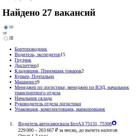
Найдено 27 вакансий
Бортпроводник
Водитель, экспедитор
15
Грузчик
Диспетчер
1
Кладовщик, Приемщик товаров
2
Курьер, Почтальон
Машинист
9
Менеджер по логистике, менеджер по ВЭД, начальник
транспортного отдела
Начальник склада
Руководитель отдела логистики
Упаковщик, комплектовщик, маркировщик
Водитель автосамосвала БелАЗ 75131, 75306
229 000
–
263 667
₽
за месяц,
до вычета налогов
Опыт 1-3 года