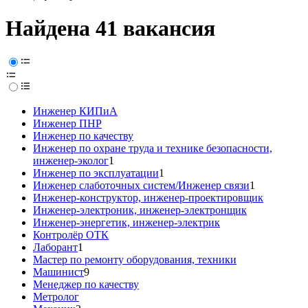
Найдена 41 вакансия
Инженер КИПиА
Инженер ПНР
Инженер по качеству
Инженер по охране труда и технике безопасности,
инженер-эколог
1
Инженер по эксплуатации
1
Инженер слаботочных систем/Инженер связи
1
Инженер-конструктор, инженер-проектировщик
Инженер-электроник, инженер-электронщик
Инженер-энергетик, инженер-электрик
Контролёр ОТК
Лаборант
1
Мастер по ремонту оборудования, техники
Машинист
9
Менеджер по качеству
Метролог