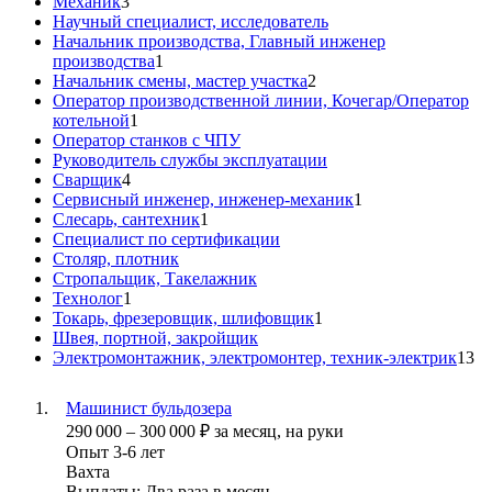
Механик
3
Научный специалист, исследователь
Начальник производства, Главный инженер
производства
1
Начальник смены, мастер участка
2
Оператор производственной линии, Кочегар/Оператор
котельной
1
Оператор станков с ЧПУ
Руководитель службы эксплуатации
Сварщик
4
Сервисный инженер, инженер-механик
1
Слесарь, сантехник
1
Специалист по сертификации
Столяр, плотник
Стропальщик, Такелажник
Технолог
1
Токарь, фрезеровщик, шлифовщик
1
Швея, портной, закройщик
Электромонтажник, электромонтер, техник-электрик
13
Машинист бульдозера
290 000
–
300 000
₽
за месяц,
на руки
Опыт 3-6 лет
Вахта
Выплаты: Два раза в месяц