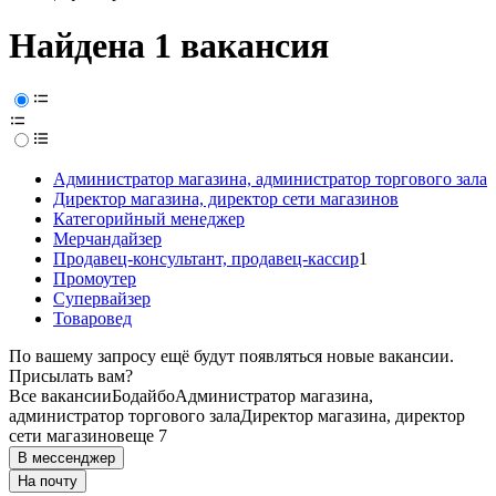
Найдена 1 вакансия
Администратор магазина, администратор торгового зала
Директор магазина, директор сети магазинов
Категорийный менеджер
Мерчандайзер
Продавец-консультант, продавец-кассир
1
Промоутер
Супервайзер
Товаровед
По вашему запросу ещё будут появляться новые вакансии.
Присылать вам?
Все вакансии
Бодайбо
Администратор магазина,
администратор торгового зала
Директор магазина, директор
сети магазинов
еще 7
В мессенджер
На почту